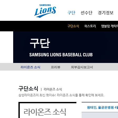
본문내용 바로가기
메인메뉴 바로가기
구단
선수단
경기정보
구단소식
히스토리
엠블럼 캐릭
구단
라이온즈 소식
프리뷰
외부감사보고서
구단소식
|
라이온즈 소식
삼성라이온즈의 최신 핫이슈! 라이온즈 소식을 통해 확인해 보세요.
원태인, 올곧은병원 4월
라이온즈 소식