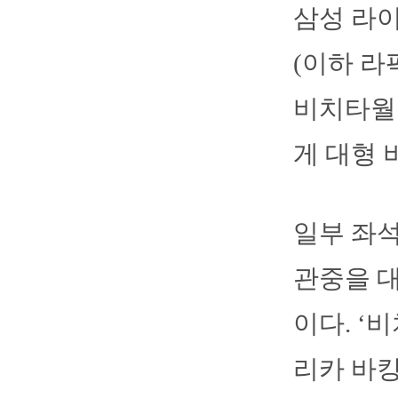
삼성 라이
(이하 라
비치타월
게 대형 
일부 좌석
관중을 대
이다. ‘
리카 바캉