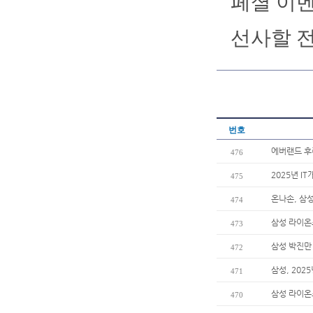
페셜 이벤
선사할 
번호
에버랜드 후
476
2025년 I
475
온나손, 삼
474
삼성 라이온
473
삼성 박진만 
472
삼성, 202
471
삼성 라이온
470