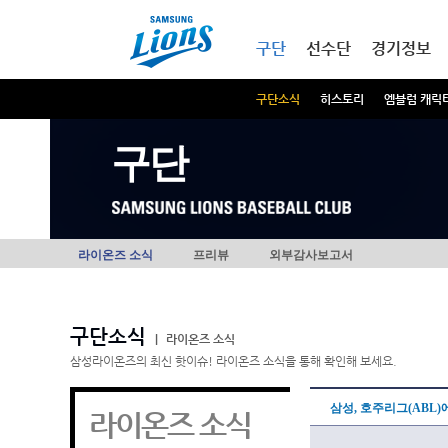
본문내용 바로가기
메인메뉴 바로가기
구단
선수단
경기정보
구단소식
히스토리
엠블럼 캐릭
구단
라이온즈 소식
프리뷰
외부감사보고서
구단소식
|
라이온즈 소식
삼성라이온즈의 최신 핫이슈! 라이온즈 소식을 통해 확인해 보세요.
삼성, 호주리그(ABL)
라이온즈 소식