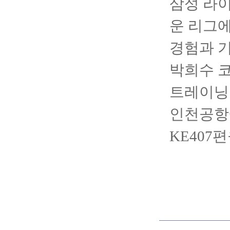
삼성 라이
운 리그에
경험과 기
박희수 코
트레이닝코
인천공항
KE407
편