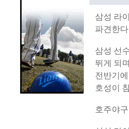
삼성 라이
파견한다
삼성 선수들
뛰게 되며
전반기에는
호성이 
호주야구리