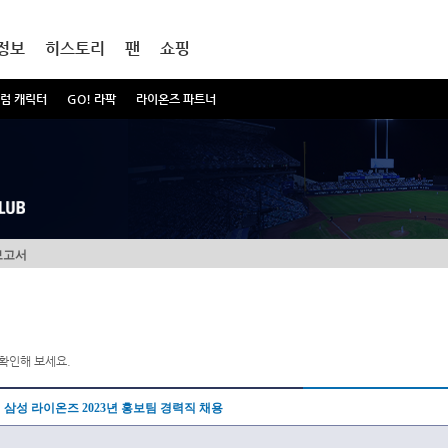
정보
히스토리
팬
쇼핑
럼 캐릭터
GO! 라팍
라이온즈 파트너
보고서
확인해 보세요.
삼성 라이온즈 2023년 홍보팀 경력직 채용