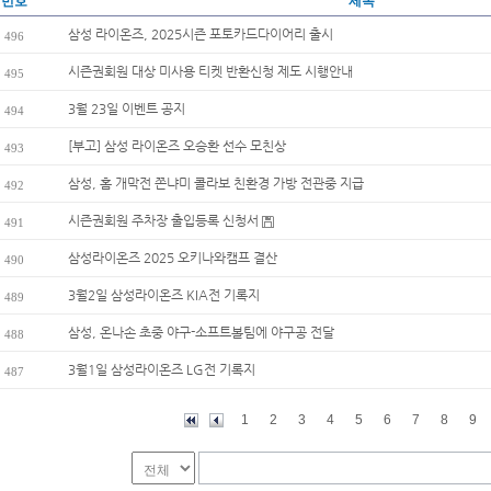
번호
제목
삼성 라이온즈, 2025시즌 포토카드다이어리 출시
496
시즌권회원 대상 미사용 티켓 반환신청 제도 시행안내
495
3월 23일 이벤트 공지
494
[부고] 삼성 라이온즈 오승환 선수 모친상
493
삼성, 홈 개막전 쫀냐미 콜라보 친환경 가방 전관중 지급
492
시즌권회원 주차장 출입등록 신청서
491
삼성라이온즈 2025 오키나와캠프 결산
490
3월2일 삼성라이온즈 KIA전 기록지
489
삼성, 온나손 초중 야구-소프트볼팀에 야구공 전달
488
3월1일 삼성라이온즈 LG전 기록지
487
1
2
3
4
5
6
7
8
9