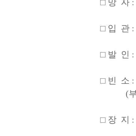
□ 망 자 
□ 입 관 :
□ 발 인 :
□ 빈 소 
(부산광
□ 장 지 