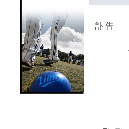
訃 告
삼성 라