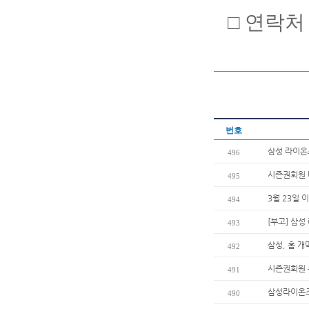
□ 연락처 :
번호
삼성 라이온
496
시즌권회원 
495
3월 23일 
494
[부고] 삼
493
삼성, 홈 
492
시즌권회원 
491
삼성라이온즈
490