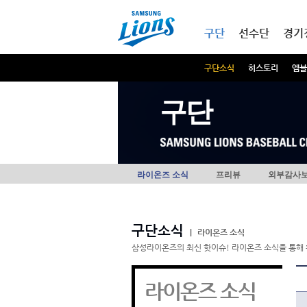
본문내용 바로가기
메인메뉴 바로가기
구단
선수단
경기
구단소식
히스토리
엠블
구단
라이온즈 소식
프리뷰
외부감사
구단소식
|
라이온즈 소식
삼성라이온즈의 최신 핫이슈! 라이온즈 소식을 통해 
라이온즈 소식