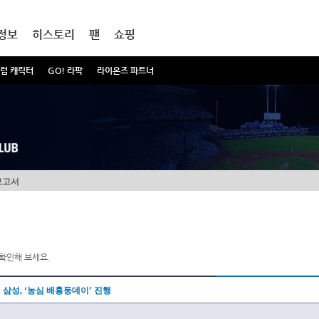
정보
히스토리
팬
쇼핑
럼 캐릭터
GO! 라팍
라이온즈 파트너
보고서
확인해 보세요.
삼성, ‘농심 배홍동데이’ 진행