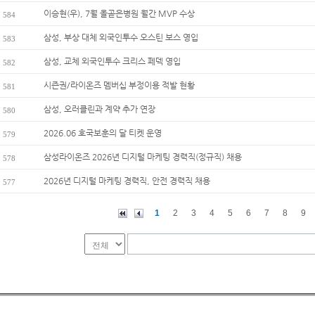
이승현(우), 7월 올곧은병원 월간 MVP 수상
584
삼성, 부상 대체 외국인투수 오스틴 보스 영입
583
삼성, 교체 외국인투수 크리스 페덱 영입
582
시즌권/라이온즈 멤버십 부정이용 적발 현황
581
삼성, 오러클린과 계약 추가 연장
580
2026.06 호국보훈의 달 티켓 운영
579
삼성라이온즈 2026년 디지털 마케팅 경력직(정규직) 채용
578
2026년 디지털 마케팅 경력직, 안전 경력직 채용
577
1
2
3
4
5
6
7
8
9