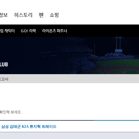
정보
히스토리
팬
쇼핑
럼 캐릭터
GO! 라팍
라이온즈 파트너
보고서
확인해 보세요.
삼성 김태군 KIA 류지혁 트레이드