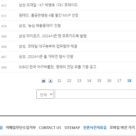
삼성 오재일 - KT 박병호 1대1 트레이드
412
원태인, 올곧은병원 4월 월간 MVP 선정
411
삼성, ‘농심 배홍동데이’ 진행
410
삼성 라이온즈, 2024시즌 팬 포토카드북 발행
409
삼성, 코레일 대구본부와 업무협약 체결
408
삼성, 2024시즌 홈 개막전 행사 진행
407
[KBO] 한국 야구박물관, 명예의 전당 유물 기증 공고
406
11
12
13
14
15
16
17
18
침
이메일무단수집거부
CONTACT US
SITEMAP
언론사진자료실
모바일 버전 가기