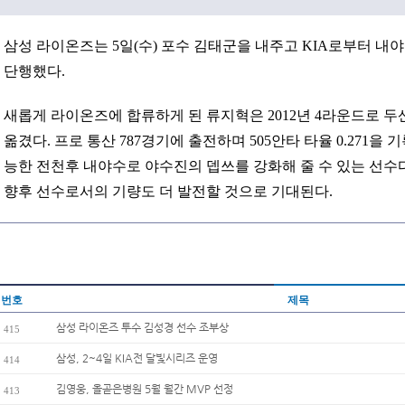
삼성 라이온즈는 5일(수) 포수 김태군을 내주고 KIA로부터 
단행했다.
새롭게 라이온즈에 합류하게 된 류지혁은 2012년 4라운드로 두산의
옮겼다. 프로 통산 787경기에 출전하며 505안타 타율 0.271을
능한 전천후 내야수로 야수진의 뎁쓰를 강화해 줄 수 있는 선수다
향후 선수로서의 기량도 더 발전할 것으로 기대된다.
번호
제목
삼성 라이온즈 투수 김성경 선수 조부상
415
삼성, 2~4일 KIA전 달빛시리즈 운영
414
김영웅, 올곧은병원 5월 월간 MVP 선정
413