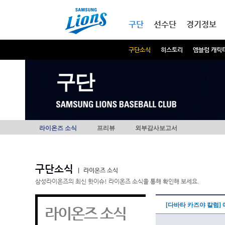
본문내용 바로가기
메인메뉴 바로가기
구단
선수단
경기정보
구단소식
히스토리
엠블럼 캐릭
구단
라이온즈 소식
프리뷰
외부감사보고서
구단소식
|
라이온즈 소식
삼성라이온즈의 최신 핫이슈! 라이온즈 소식을 통해 확인해 보세요.
[다바타 카즈야 칼럼]
라이온즈 소식