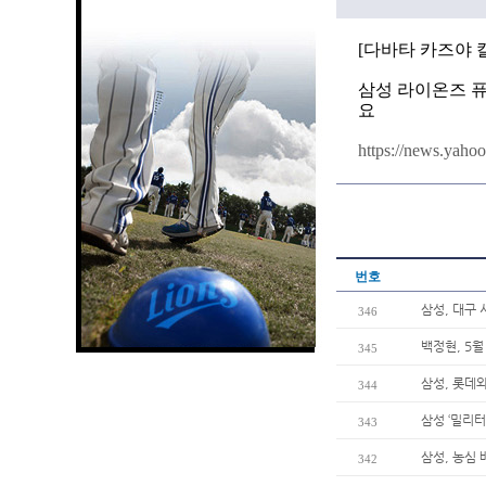
[다
바타 카즈야 
삼성 라이온즈 
요
https://news.yaho
번호
삼성, 대구 
346
백정현, 5월
345
삼성, 롯데와
344
삼성 ‘밀리터
343
삼성, 농심
342