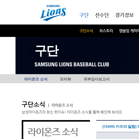
본문내용 바로가기
메인메뉴 바로가기
구단
선수단
경기정보
구단소식
히스토리
엠블럼 캐릭
구단
라이온즈 소식
프리뷰
외부감사보고서
구단소식
|
라이온즈 소식
삼성라이온즈의 최신 핫이슈! 라이온즈 소식을 통해 확인해 보세요.
[다바타 카즈야 칼럼]
라이온즈 소식