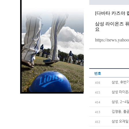
[다
바타 카즈야 
삼성 라이온즈 
요
https://news.yaho
번호
삼성, 후반
416
삼성 라이온
415
삼성, 2~4
414
김영웅, 올곧
413
삼성 오재일 
412