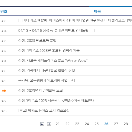
번호
제목
[다바타 카즈야 칼럼] 에이스에서 4번이 아니었던 야구 인생 마치 롤러코스터
335
04/15 ~ 04/16 삼성 vs 롯데전 이벤트 안내드립니다
334
삼성, 2023 팬포토북 발행
333
삼성 라이온즈 2023년 홍보팀 경력직 채용
332
삼성, 새로운 캐치프레이즈 발표 “Win or Wow”
331
삼성, 라팍에서 대구대학교 입학식 진행
330
구자욱, 으뜸병원과 의료지원 사업 나서
329
삼성, 2023년 어린이회원 모집
삼성라이온즈 2023 시즌권 티켓북&주차권 배포안내
327
[부고] 박찬도 퓨처스 코치 외조모상
326
21
22
23
24
25
26
27
28