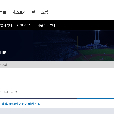
정보
히스토리
팬
쇼핑
럼 캐릭터
GO! 라팍
라이온즈 파트너
보고서
확인해 보세요.
삼성, 2023년 어린이회원 모집