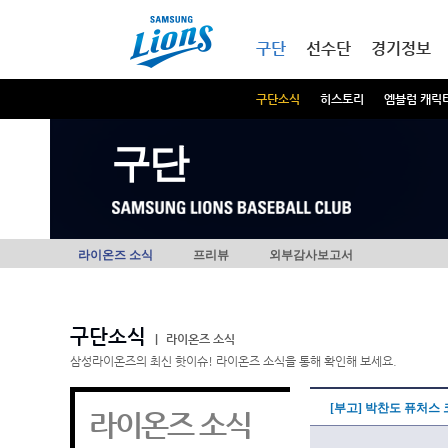
본문내용 바로가기
메인메뉴 바로가기
구단
선수단
경기정보
구단소식
히스토리
엠블럼 캐릭
구단
라이온즈 소식
프리뷰
외부감사보고서
구단소식
|
라이온즈 소식
삼성라이온즈의 최신 핫이슈! 라이온즈 소식을 통해 확인해 보세요.
[부고] 박찬도 퓨처스
라이온즈 소식