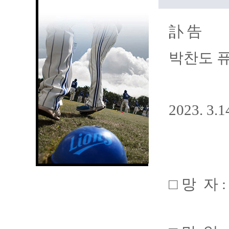
訃 告
박찬도 
2023. 3.
□ 망 자 