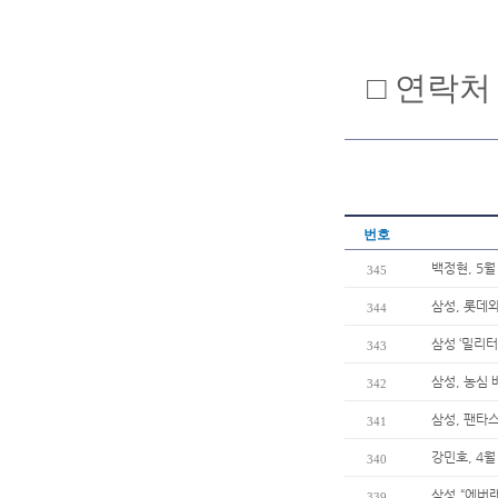
□ 연락처 :
번호
백정현, 5월
345
삼성, 롯데와
344
삼성 ‘밀리터
343
삼성, 농심
342
삼성, 팬타
341
강민호, 4
340
삼성,“에버
339