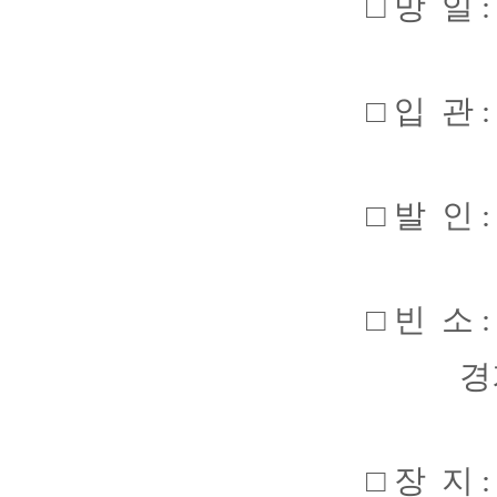
□ 망 일 :
□ 입 관 :
□ 발 인 :
□ 빈 소
경기 성
□ 장 지