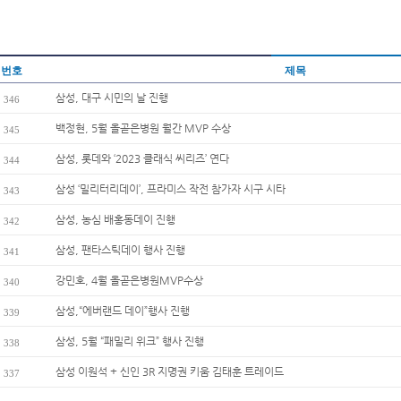
번호
제목
삼성, 대구 시민의 날 진행
346
백정현, 5월 올곧은병원 월간 MVP 수상
345
삼성, 롯데와 ‘2023 클래식 씨리즈’ 연다
344
삼성 ‘밀리터리데이’, 프라미스 작전 참가자 시구 시타
343
삼성, 농심 배홍동데이 진행
342
삼성, 팬타스틱데이 행사 진행
341
강민호, 4월 올곧은병원MVP수상
340
삼성,“에버랜드 데이”행사 진행
339
삼성, 5월 “패밀리 위크” 행사 진행
338
삼성 이원석 + 신인 3R 지명권 키움 김태훈 트레이드
337