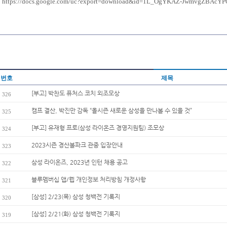
https://docs.google.com/uc?export=download&id=1L_OgYKAZ-JwmvgZBAcY
번호
제목
[부고] 박찬도 퓨처스 코치 외조모상
326
캠프 결산, 박진만 감독 “올시즌 새로운 삼성을 만나볼 수 있을 것”
325
[부고] 유재형 프로(삼성 라이온즈 경영지원팀) 조모상
324
2023시즌 경산볼파크 관중 입장안내
323
삼성 라이온즈, 2023년 인턴 채용 공고
322
블루멤버십 앱/웹 개인정보 처리방침 개정사항
321
[삼성] 2/23(목) 삼성 청백전 기록지
320
[삼성] 2/21(화) 삼성 청백전 기록지
319