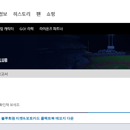
정보
히스토리
팬
쇼핑
럼 캐릭터
GO! 라팍
라이온즈 파트너
보고서
확인해 보세요.
블루회원 티켓&포토카드 콜렉트북 메모지 다운