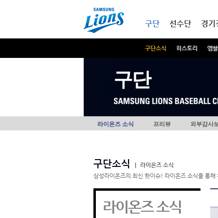
본문내용 바로가기
메인메뉴 바로가기
구단
선수단
경기
구단소식
히스토리
엠블
구단
라이온즈 소식
프리뷰
외부감사
구단소식
|
라이온즈 소식
삼성라이온즈의 최신 핫이슈! 라이온즈 소식을 통해 
라이온즈 소식