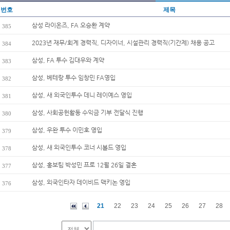
번호
제목
삼성 라이온즈, FA 오승환 계약
385
2023년 재무/회계 경력직, 디자이너, 시설관리 경력직(기간제) 채용 공고
384
삼성, FA 투수 김대우와 계약
383
삼성, 베테랑 투수 임창민 FA영입
382
삼성, 새 외국인투수 데니 레이예스 영입
381
삼성, 사회공헌활동 수익금 기부 전달식 진행
380
삼성, 우완 투수 이민호 영입
379
삼성, 새 외국인투수 코너 시볼드 영입
378
삼성, 홍보팀 박성민 프로 12월 26일 결혼
377
삼성, 외국인타자 데이비드 맥키논 영입
376
21
22
23
24
25
26
27
28