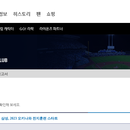
정보
히스토리
팬
쇼핑
럼 캐릭터
GO! 라팍
라이온즈 파트너
보고서
확인해 보세요.
삼성, 2023 오키나와 전지훈련 스타트