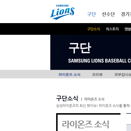
본문내용 바로가기
메인메뉴 바로가기
구단
선수단
경기
구단소식
히스토리
엠블
구단
라이온즈 소식
프리뷰
외부감사
구단소식
|
라이온즈 소식
삼성라이온즈의 최신 핫이슈! 라이온즈 소식을 통해 
라이온즈 소식