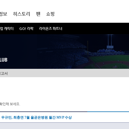
정보
히스토리
팬
쇼핑
럼 캐릭터
GO! 라팍
라이온즈 파트너
보고서
확인해 보세요.
우규민, 최충연 7월 올곧은병원 월간 MVP 수상