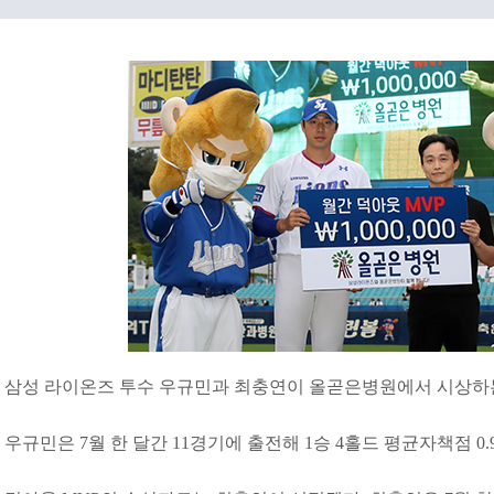
삼성 라이온즈 투수 우규민과 최충연이 올곧은병원에서 시상하는 
우규민은 7월 한 달간 11경기에 출전해 1승 4홀드 평균자책점 0.