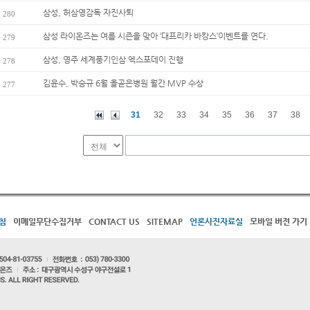
삼성, 허삼영감독 자진사퇴
280
삼성 라이온즈는 여름 시즌을 맞아 ‘대프리카 바캉스’이벤트를 연다.
279
삼성, 영주 세계풍기인삼 엑스포데이 진행
278
김윤수, 박승규 6월 올곧은병원 월간 MVP 수상
277
31
32
33
34
35
36
37
38
침
이메일무단수집거부
CONTACT US
SITEMAP
언론사진자료실
모바일 버전 가기