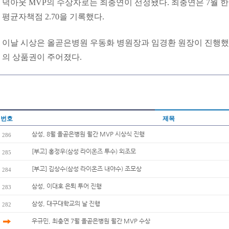
덕아웃 MVP의 수상자로는 최충연이 선정됐다. 최충연은 7월 한
평균자책점 2.70을 기록했다.
이날 시상은 올곧은병원 우동화 병원장과 임경환 원장이 진행
의 상품권이 주어졌다.
번호
제목
삼성, 8월 올곧은병원 월간 MVP 시상식 진행
286
[부고] 홍정우(삼성 라이온즈 투수) 외조모
285
[부고] 김상수(삼성 라이온즈 내야수) 조모상
284
삼성, 이대호 은퇴 투어 진행
283
삼성, 대구대학교의 날 진행
282
우규민, 최충연 7월 올곧은병원 월간 MVP 수상