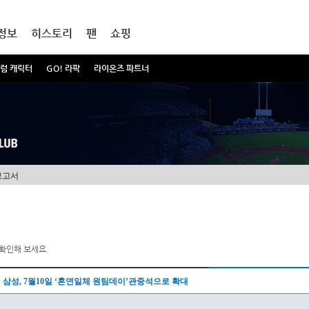
정보
히스토리
팬
쇼핑
럼 캐릭터
GO! 라팍
라이온즈 파트너
보고서
확인해 보세요.
삼성, 7월10일 ‘혼연일체 원팀데이’관중석으로 확대