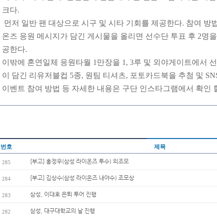
크다.
먼저 일반 팬 대상으로 시구 및 시타 기회를 제공한다. 참여 
온즈 응원 메시지가 담긴 게시물을 올리면 선수단 투표 후 2명을
공한다.
이밖에 혼연일체 응원타월 1만장을 1, 3루 및 외야게이트에서 선
이 담긴 리유저블컵 5종, 원팀 티셔츠, 포토카드북을 추첨 및 S
이벤트 참여 방법 등 자세한 내용은 구단 인스타그램에서 확인 할
번호
제목
[부고] 홍정우(삼성 라이온즈 투수) 외조모
285
[부고] 김상수(삼성 라이온즈 내야수) 조모상
284
삼성, 이대호 은퇴 투어 진행
283
삼성, 대구대학교의 날 진행
282