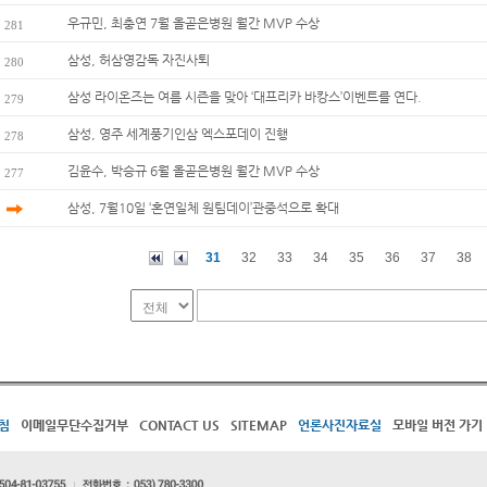
우규민, 최충연 7월 올곧은병원 월간 MVP 수상
281
삼성, 허삼영감독 자진사퇴
280
삼성 라이온즈는 여름 시즌을 맞아 ‘대프리카 바캉스’이벤트를 연다.
279
삼성, 영주 세계풍기인삼 엑스포데이 진행
278
김윤수, 박승규 6월 올곧은병원 월간 MVP 수상
277
삼성, 7월10일 ‘혼연일체 원팀데이’관중석으로 확대
31
32
33
34
35
36
37
38
침
이메일무단수집거부
CONTACT US
SITEMAP
언론사진자료실
모바일 버전 가기