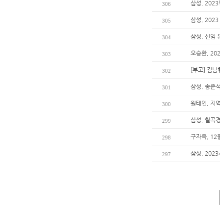
삼성, 202
306
삼성, 202
305
삼성, 신임
304
오승환, 20
303
[부고] 김
302
삼성, 송준석
301
원태인, 지
300
삼성, 칠곡
299
구자욱, 1
298
삼성, 202
297