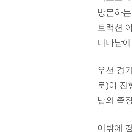
방문하는
트랙션 
티타남에 
우선 경
로)이 진
남의 족장
이밖에 경