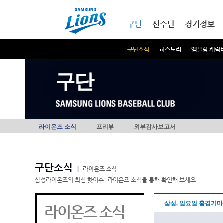
본문내용 바로가기
메인메뉴 바로가기
구단
선수단
경기정보
구단소식
히스토리
엠블럼 캐릭
구단
라이온즈 소식
프리뷰
외부감사보고서
구단소식
|
라이온즈 소식
삼성라이온즈의 최신 핫이슈! 라이온즈 소식을 통해 확인해 보세요.
삼성, 일요일 홈경기마
라이온즈 소식