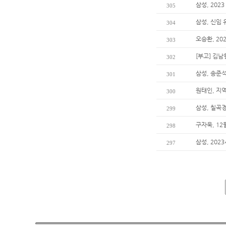
삼성, 202
305
삼성, 신임
304
오승환, 20
303
[부고] 김
302
삼성, 송준석
301
원태인, 지
300
삼성, 칠곡
299
구자욱, 1
298
삼성, 202
297