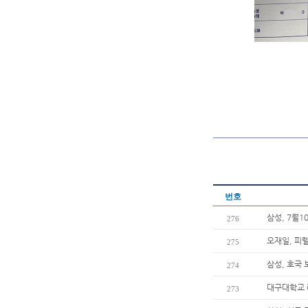
번호
삼성, 7월
276
오재일, 피
275
삼성, 호국 
274
대구대학교 
273