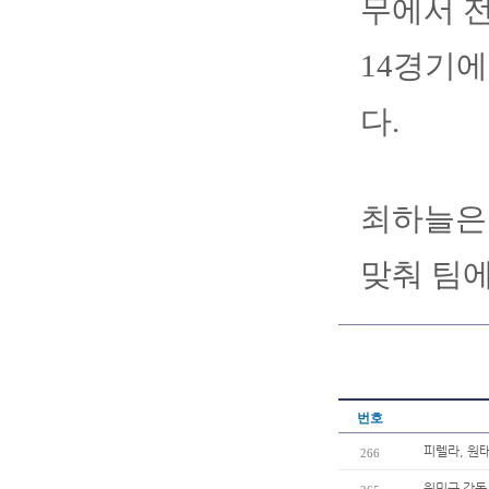
무에서 전
14경기에
다.
최하늘은 
맞춰 팀에
번호
피렐라, 원
266
원민구 감독