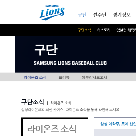
본문내용 바로가기
메인메뉴 바로가기
구단
선수단
경기정보
구단소식
히스토리
엠블럼 캐릭
구단
라이온즈 소식
프리뷰
외부감사보고서
구단소식
|
라이온즈 소식
삼성라이온즈의 최신 핫이슈! 라이온즈 소식을 통해 확인해 보세요.
삼성 이학주, 롯데 신인
라이온즈 소식