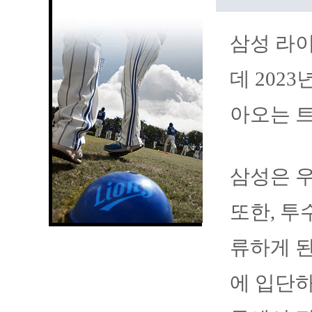
삼성 라이
데 202
아오는 
삼성은 우
또한, 투
류하게 된
에 입단하