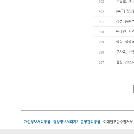
오승환, 20
303
[부고] 김
302
삼성, 송준석
301
원태인, 지
300
삼성, 칠곡
299
구자욱, 1
298
삼성, 202
297
개인정보처리방침
영상정보처리기기 운영관리방침
이메일무단수집거부