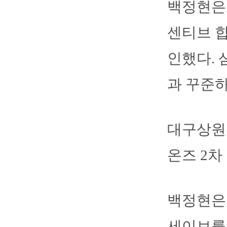
백정현은 
센티브 합
인했다. 
과 꾸준
대구상원고
온즈 2차
백정현은 
세이브를 