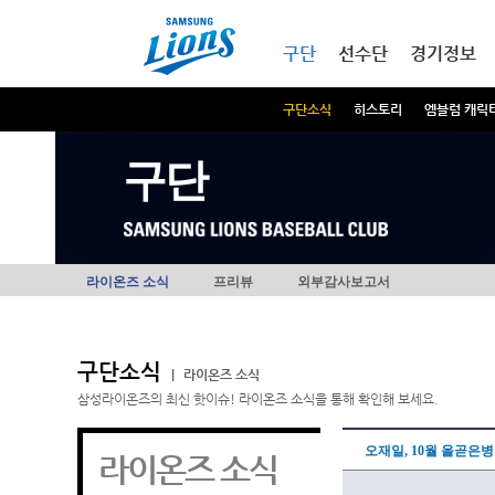
본문내용 바로가기
메인메뉴 바로가기
구단
선수단
경기정보
구단소식
히스토리
엠블럼 캐릭
구단
라이온즈 소식
프리뷰
외부감사보고서
구단소식
|
라이온즈 소식
삼성라이온즈의 최신 핫이슈! 라이온즈 소식을 통해 확인해 보세요.
오재일, 10월 올곧은병
라이온즈 소식