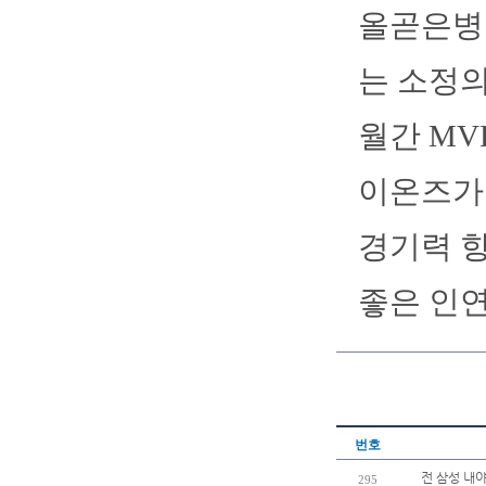
올곧은병
는 소정의
월간 MV
이온즈가 
경기력 
좋은 인
번호
전 삼성 내야
295