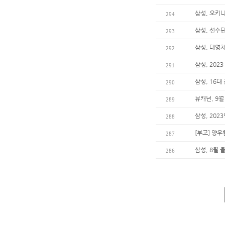
삼성, 오키
294
삼성, 선수단
293
삼성, 대영
292
삼성, 20
291
삼성, 16대
290
뷰캐넌, 9월
289
삼성, 202
288
[부고] 양
287
삼성, 8월 
286