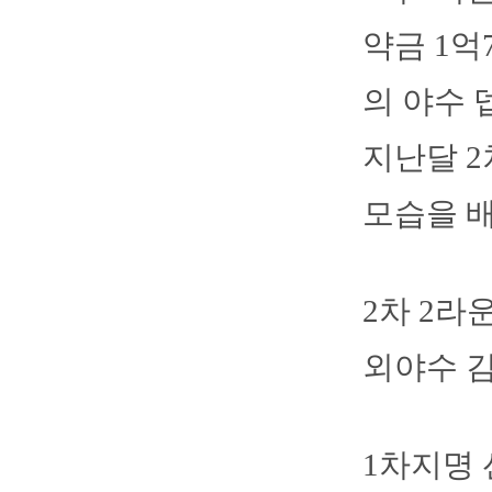
약금 1억
의 야수 
지난달 2
모습을 배
2차 2라
외야수 김
1차지명 