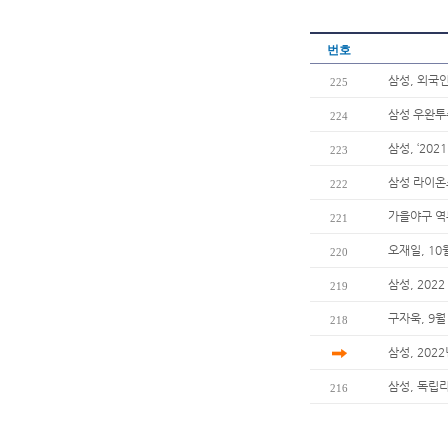
번호
삼성, 외국
225
삼성 우완투수
224
삼성, ‘20
223
삼성 라이온
222
가을야구 역
221
오재일, 10
220
삼성, 20
219
구자욱, 9월
218
삼성, 202
삼성, 독립
216