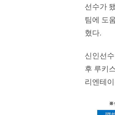
선수가 됐
팀에 도움
혔다.
신인선수들
후 루키스
리엔테이