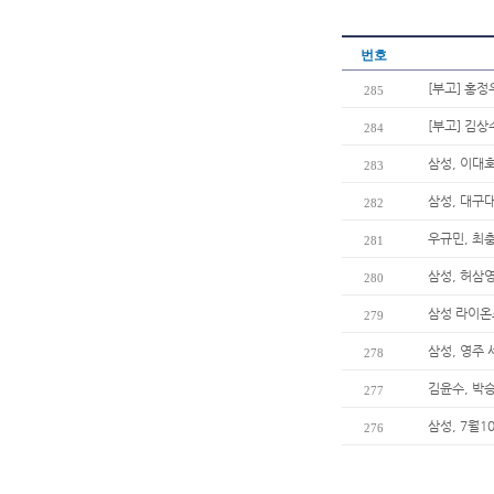
번호
[부고] 홍정
285
[부고] 김
284
삼성, 이대호
283
삼성, 대구
282
우규민, 최
281
삼성, 허삼
280
삼성 라이온
279
삼성, 영주
278
김윤수, 박
277
삼성, 7월
276