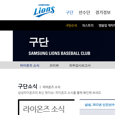
본문내용 바로가기
메인메뉴 바로가기
구단
선수단
경기정보
구단소식
히스토리
엠블럼 캐릭
구단
라이온즈 소식
프리뷰
외부감사보고서
구단소식
|
라이온즈 소식
삼성라이온즈의 최신 핫이슈! 라이온즈 소식을 통해 확인해 보세요.
삼성, 2022년 신인선수
라이온즈 소식