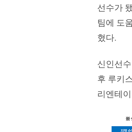
선수가 됐
팀에 도움
혔다.
신인선수들
후 루키스
리엔테이