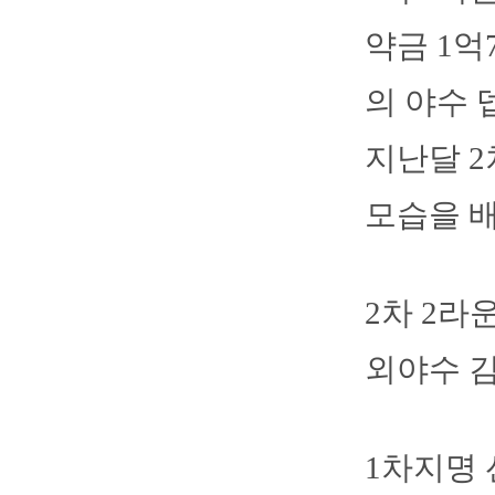
약금 1억
의 야수 
지난달 2
모습을 배
2차 2라
외야수 김
1차지명 