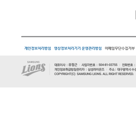
개인정보처리방침
영상정보처리기기 운영관리방침
이메일무단수집거부