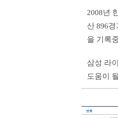
2008년
산 896경
을 기록중
삼성 라
도움이 될
번호