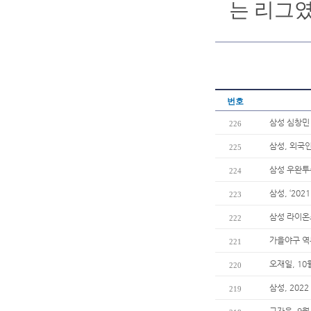
는 리그였
번호
삼성 심창민 
226
삼성, 외국
225
삼성 우완투수
224
삼성, ‘20
223
삼성 라이온
222
가을야구 역
221
오재일, 10
220
삼성, 20
219