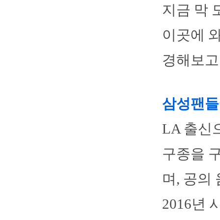
지금 막
이곳에 와
경해보고 
삼성팬들
LA 출신
구종을 구
며, 공의
2016년