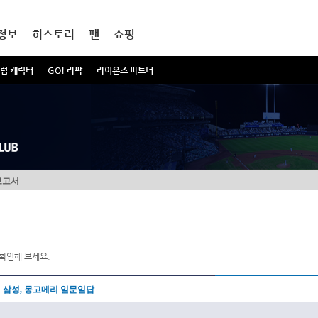
정보
히스토리
팬
쇼핑
럼 캐릭터
GO! 라팍
라이온즈 파트너
보고서
확인해 보세요.
삼성, 몽고메리 일문일답