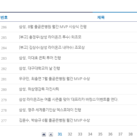
번호
제목
삼성, 8월 올곧은병원 월간 MVP 시상식 진행
286
[부고] 홍정우(삼성 라이온즈 투수) 외조모
285
[부고] 김상수(삼성 라이온즈 내야수) 조모상
284
삼성, 이대호 은퇴 투어 진행
283
삼성, 대구대학교의 날 진행
282
우규민, 최충연 7월 올곧은병원 월간 MVP 수상
281
삼성, 허삼영감독 자진사퇴
280
삼성 라이온즈는 여름 시즌을 맞아 ‘대프리카 바캉스’이벤트를 연다.
279
삼성, 영주 세계풍기인삼 엑스포데이 진행
278
김윤수, 박승규 6월 올곧은병원 월간 MVP 수상
277
31
32
33
34
35
36
37
38