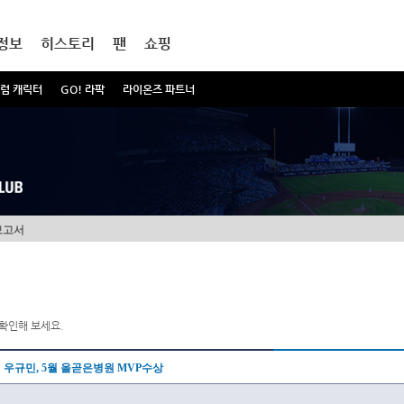
정보
히스토리
팬
쇼핑
럼 캐릭터
GO! 라팍
라이온즈 파트너
보고서
확인해 보세요.
우규민, 5월 올곧은병원 MVP수상