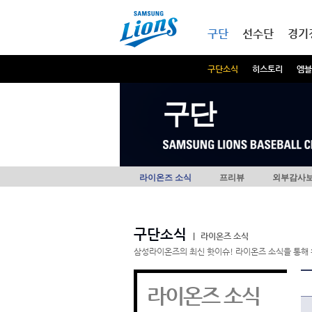
본문내용 바로가기
메인메뉴 바로가기
구단
선수단
경기
구단소식
히스토리
엠블
구단
라이온즈 소식
프리뷰
외부감사
구단소식
|
라이온즈 소식
삼성라이온즈의 최신 핫이슈! 라이온즈 소식을 통해 
라이온즈 소식