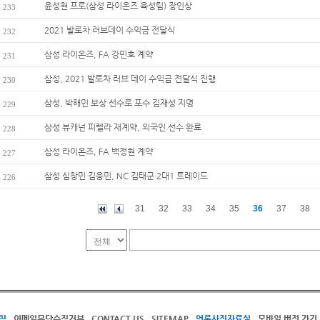
윤성현 프로(삼성 라이온즈 육성팀) 장인상
233
2021 발로차 러브데이 수익금 전달식
232
삼성 라이온즈, FA 강민호 계약
231
삼성, 2021 발로차 러브 데이 수익금 전달식 진행
230
삼성, 박해민 보상 선수로 포수 김재성 지명
229
삼성 뷰캐넌 피렐라 재계약, 외국인 선수 완료
228
삼성 라이온즈, FA 백정현 계약
227
삼성 심창민 김응민, NC 김태군 2대1 트레이드
226
31
32
33
34
35
36
37
38
침
이메일무단수집거부
CONTACT US
SITEMAP
언론사진자료실
모바일 버전 가기