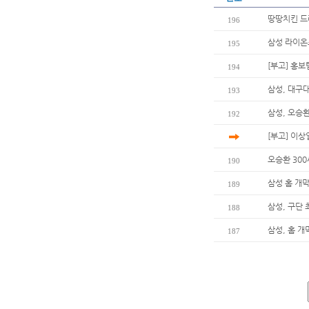
땅땅치킨 드
196
삼성 라이온
195
[부고] 홍
194
삼성, 대구
193
삼성, 오승환
192
[부고] 이
오승환 30
190
삼성 홈 개막
189
삼성, 구단
188
삼성, 홈 개
187