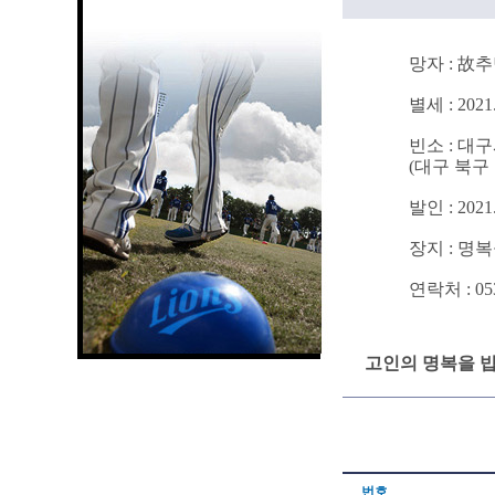
망자 : 故추
별세 : 2021.
빈소 : 대
(대구 북구 
발인 : 2021.
장지 : 명
연락처 : 053 
고인의 명복을 빕
번호