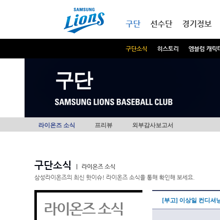
본문내용 바로가기
메인메뉴 바로가기
구단
선수단
경기정보
구단소식
히스토리
엠블럼 캐릭
구단
라이온즈 소식
프리뷰
외부감사보고서
구단소식
|
라이온즈 소식
삼성라이온즈의 최신 핫이슈! 라이온즈 소식을 통해 확인해 보세요.
[부고] 이상일 컨디셔
라이온즈 소식