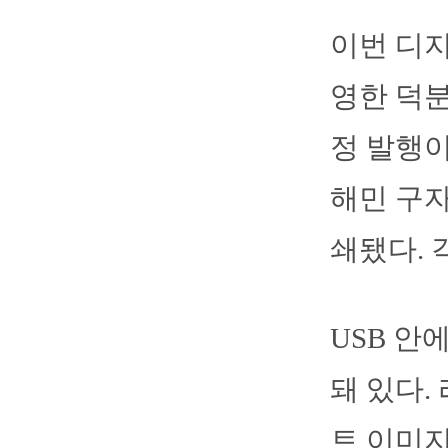
이번 디
영한 덕분
정 발행이
해민 구자
쇄됐다. 
USB 안
돼 있다.
트 이미지