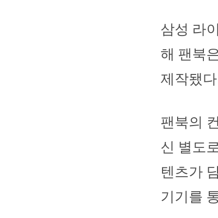
삼성 라이
해 팬북은
제작됐다
팬북의 컨
신 별도로
텐츠가 담
기기를 통