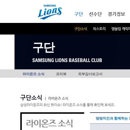
본문내용 바로가기
메인메뉴 바로가기
구단
선수단
경기정보
구단소식
히스토리
엠블럼 캐릭
구단
라이온즈 소식
프리뷰
외부감사보고서
구단소식
|
라이온즈 소식
삼성라이온즈의 최신 핫이슈! 라이온즈 소식을 통해 확인해 보세요.
땅땅치킨과 함께하는 
라이온즈 소식