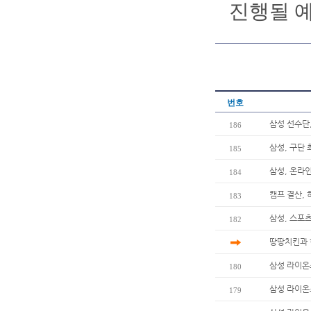
진행될 
번호
삼성 선수단
186
삼성, 구단 
185
삼성, 온라인
184
캠프 결산, 
183
삼성, 스포츠
182
땅땅치킨과 
삼성 라이온
180
삼성 라이온즈
179