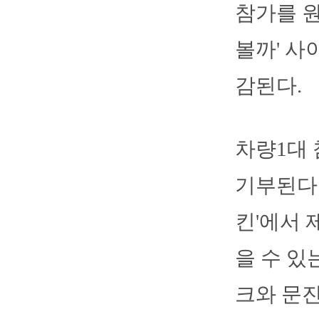
참가를 원
볼까' 사
감된다.
차량1대 
기부된다.
킨'에서 
을 수 있
크와 문진