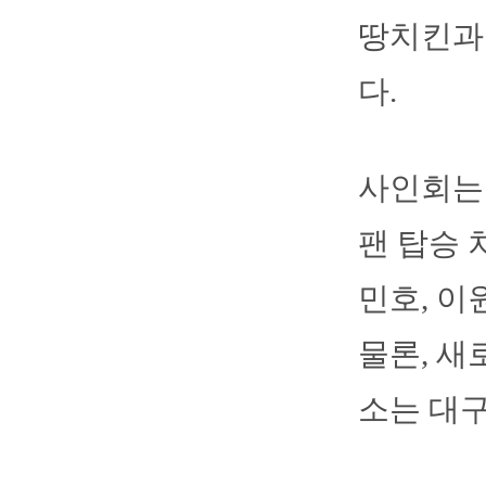
땅치킨과
다.
사인회는 1
팬 탑승 
민호, 이
물론, 새
소는 대