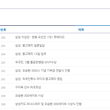
번호
제목
삼성 이성곤 - 한화 오선진 1대1 트레이드
206
삼성, 몽고메리 일문일답
205
삼성, 몽고메리 13일 입국
204
우규민, 5월 올곧은병원 MVP수상
203
삼성, 오승환 300SV 기념 기부금 전달식 진행
202
삼성, 외국인투수 마이크 몽고메리 영입
201
구자욱 선수 외조모상
200
오승환 300세이브 시상
199
삼성카드 위너스데이 및 오승환 300세이브 시상식 진행
198