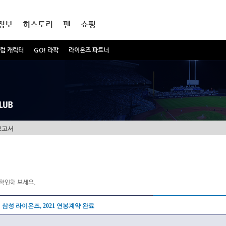
정보
히스토리
팬
쇼핑
럼 캐릭터
GO! 라팍
라이온즈 파트너
보고서
확인해 보세요.
삼성 라이온즈, 2021 연봉계약 완료