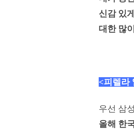
신감 있게
대한 많
<피렐라
우선 삼성
올해 한국