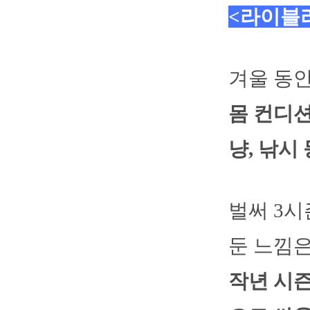
<라이블
겨울 동
몸 컨디션
냥, 낚시
벌써 3시
둔 느낌
작년 시즌