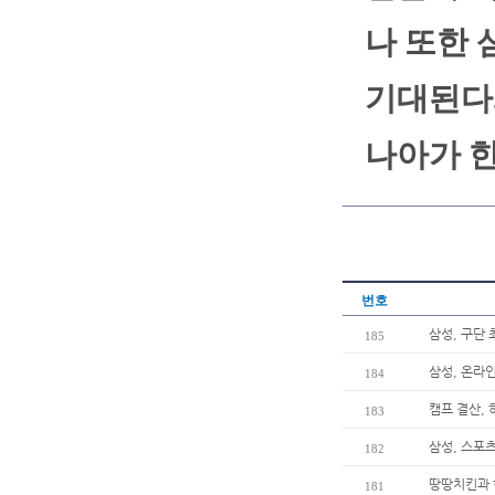
나 또한 
기대된다.
나아가 
번호
삼성, 구단 
185
삼성, 온라인
184
캠프 결산, 
183
삼성, 스포츠
182
땅땅치킨과 
181