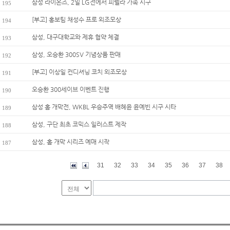
삼성 라이온즈, 2일 LG전에서 피렐라 가족 시구
195
[부고] 홍보팀 채성수 프로 외조모상
194
삼성, 대구대학교와 제휴 협약 체결
193
삼성, 오승환 300SV 기념상품 판매
192
[부고] 이상일 컨디셔닝 코치 외조모상
191
오승환 300세이브 이벤트 진행
190
삼성 홈 개막전, WKBL 우승주역 배혜윤 윤예빈 시구 시타
189
삼성, 구단 최초 코믹스 일러스트 제작
188
삼성, 홈 개막 시리즈 예매 시작
187
31
32
33
34
35
36
37
38