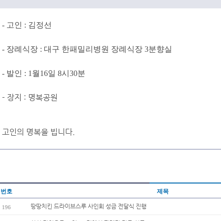
- 고인 : 김정선
- 장례식장 : 대구 한패밀리병원 장례식장 3분향실
- 발인 : 1월16일 8시30분
- 장지 : 명복공원
고인의 명복을 빕니다.
번호
제목
땅땅치킨 드라이브스루 사인회 성금 전달식 진행
196