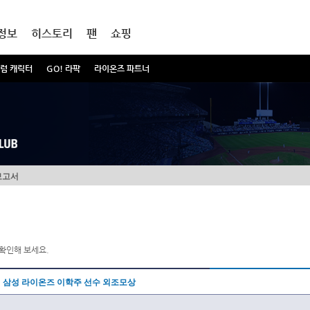
정보
히스토리
팬
쇼핑
럼 캐릭터
GO! 라팍
라이온즈 파트너
보고서
확인해 보세요.
삼성 라이온즈 이학주 선수 외조모상