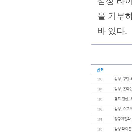
삼성 라이
을 기부하
바 있다.
번호
삼성, 구단 
185
삼성, 온라인
184
캠프 결산, 
183
삼성, 스포츠
182
땅땅치킨과 
181
삼성 라이온
180