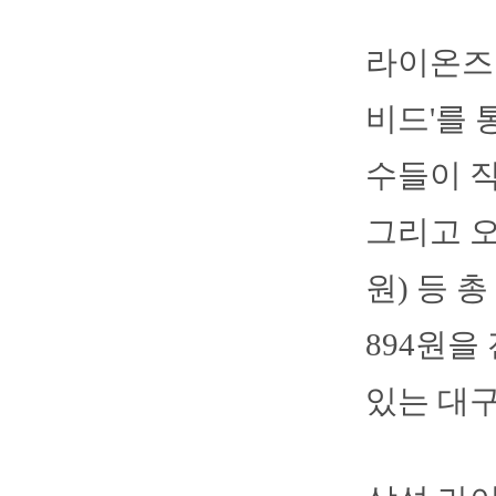
라이온즈는
비드'를 
수들이 직
그리고 오
원) 등 
894원을
있는 대구