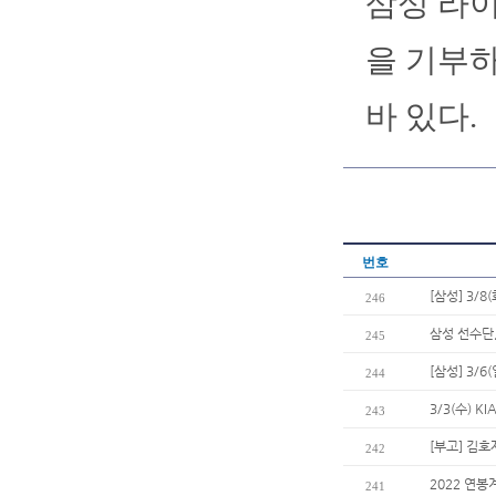
삼성 라이
을 기부하
바 있다.
번호
[삼성] 3/8
246
삼성 선수단
245
[삼성] 3/
244
3/3(수) 
243
[부고] 김
242
2022 연봉
241