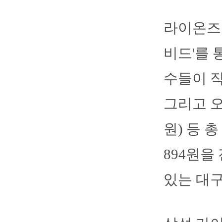
라이온즈는
비드'를 
수들이 직
그리고 오
원) 등 
894원을
있는 대구