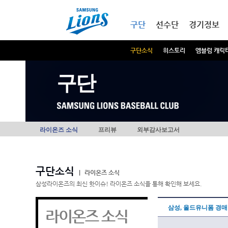
본문내용 바로가기
메인메뉴 바로가기
구단
선수단
경기정보
구단소식
히스토리
엠블럼 캐릭
구단
라이온즈 소식
프리뷰
외부감사보고서
구단소식
|
라이온즈 소식
삼성라이온즈의 최신 핫이슈! 라이온즈 소식을 통해 확인해 보세요.
삼성, 올드유니폼 경매
라이온즈 소식