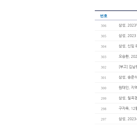
번호
삼성, 202
306
삼성, 202
305
삼성, 신임
304
오승환, 20
303
[부고] 김
302
삼성, 송준석
301
원태인, 지
300
삼성, 칠곡
299
구자욱, 1
298
삼성, 202
297