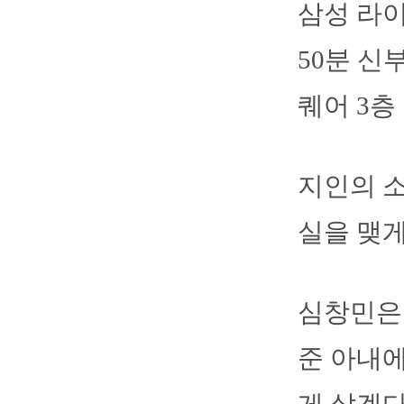
삼성 라이
50분 신
퀘어 3
지인의 소
실을 맺게
심창민은 
준 아내에