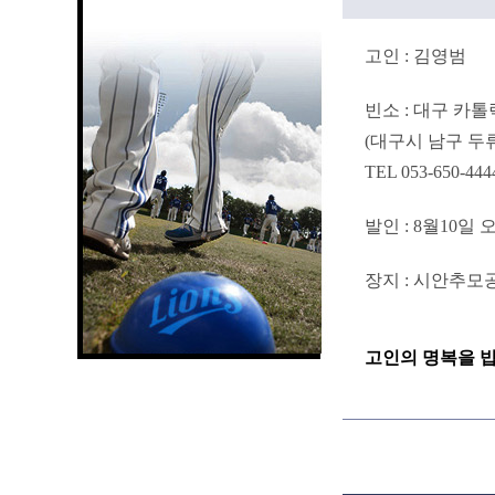
고인 : 김영범
빈소 : 대구 카
(대구시 남구 두류공
TEL 053-650-444
발인 : 8월10일 
장지 : 시안추모
고인의 명복을 빕