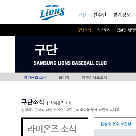
본문내용 바로가기
메인메뉴 바로가기
구단
선수단
경기정보
구단소식
히스토리
엠블럼 캐릭
구단
라이온즈 소식
프리뷰
외부감사보고서
구단소식
|
라이온즈 소식
삼성라이온즈의 최신 핫이슈! 라이온즈 소식을 통해 확인해 보세요.
김상수 선수 부친상
라이온즈 소식