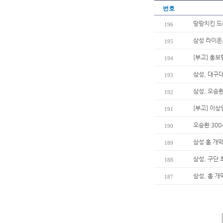
번호
땅땅치킨 드
196
삼성 라이온
195
[부고] 홍
194
삼성, 대구
193
삼성, 오승환
192
[부고] 이
191
오승환 30
190
삼성 홈 개막
189
삼성, 구단
188
삼성, 홈 개
187