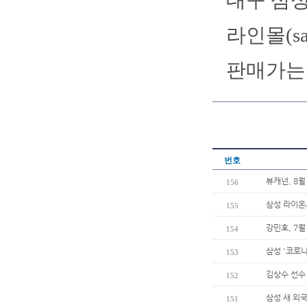
대구 삼성
라인몰(sa
판매가는 
번호
뷰캐넌, 8월
156
삼성 라이온즈
155
강민호, 7월
154
삼성 '코로나
153
김상수 선수
152
삼성 새 외
151