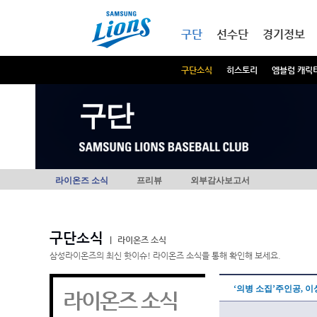
본문내용 바로가기
메인메뉴 바로가기
구단
선수단
경기정보
구단소식
히스토리
엠블럼 캐릭
구단
라이온즈 소식
프리뷰
외부감사보고서
구단소식
|
라이온즈 소식
삼성라이온즈의 최신 핫이슈! 라이온즈 소식을 통해 확인해 보세요.
‘의병 소집’주인공, 
라이온즈 소식