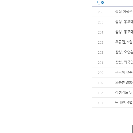
번호
삼성 이성곤 
206
삼성, 몽고
205
삼성, 몽고메
204
우규민, 5
203
삼성, 오승환
202
삼성, 외국
201
구자욱 선수
200
오승환 30
199
삼성카드 위
198
원태인, 4월
197