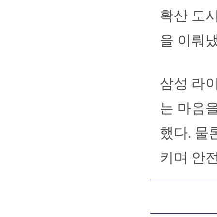
확산 도시
을 이뤄냈
삼성 라
는 마음을
했다. 물
키며 안