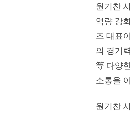
원기찬 사
역량 강화
즈 대표
의 경기력
等 다양
소통을 이
원기찬 사