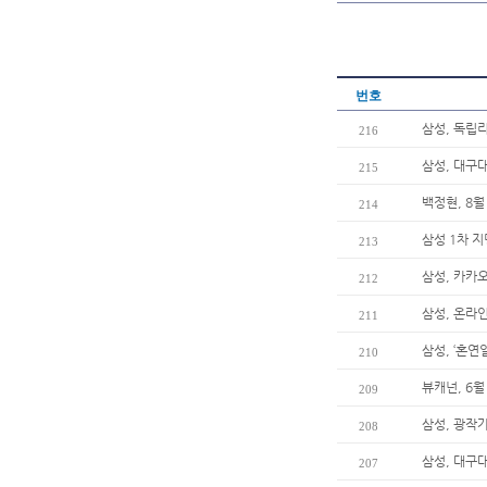
번호
삼성, 독립
216
삼성, 대구
215
백정현, 8월
214
삼성 1차 지
213
삼성, 카카오
212
삼성, 온라인
211
삼성, ‘혼
210
뷰캐넌, 6월
209
삼성, 광작
208
삼성, 대구
207