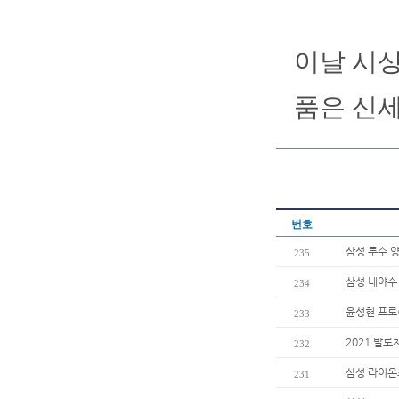
이날 시상
품은 신세
번호
삼성 투수 양
235
삼성 내야수 
234
윤성현 프로
233
2021 발
232
삼성 라이온즈
231