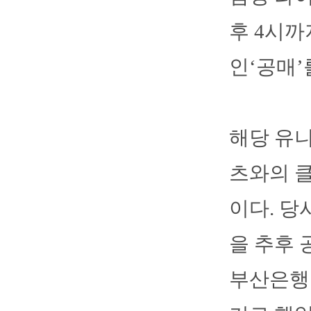
후 4시까
인‘공매’
해당 유니
츠와의 
이다. 
을 추후 
부산은행