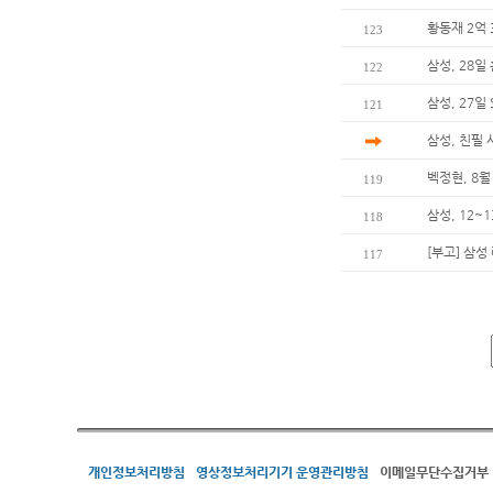
황동재 2억 
123
삼성, 28일
122
삼성, 27일
121
삼성, 친필
벡정현, 8월
119
삼성, 12~
118
[부고] 삼
117
개인정보처리방침
영상정보처리기기 운영관리방침
이메일무단수집거부