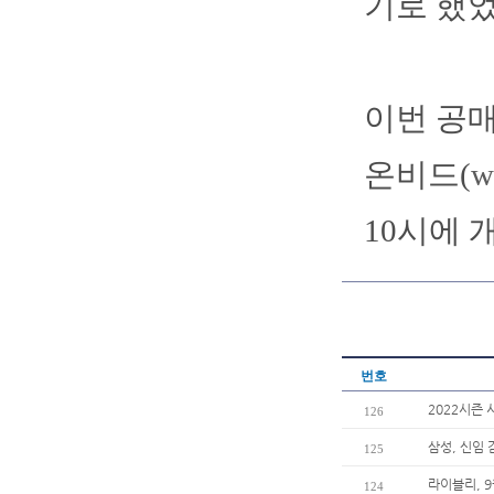
기로 했었
이번 공
온비드(
w
10시에 
번호
2022시즌 
126
삼성, 신임
125
라이블리, 
124