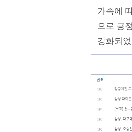
가족에 따
으로 긍정
강화되었
번호
땅땅치킨 드
196
삼성 라이온
195
[부고] 홍
194
삼성, 대구
193
삼성, 오승환
192