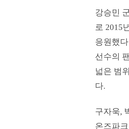
강승민 
로 201
응원했다
선수의 팬
넓은 범위
다.
구자욱, 
온즈파크