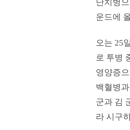
난치병으
운드에 올
오는 2
로 투병 
영양증으로
백혈병과 
군과 김 
라 시구하