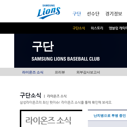
본문내용 바로가기
메인메뉴 바로가기
구단
선수단
경기정보
구단소식
히스토리
엠블럼 캐릭
구단
라이온즈 소식
프리뷰
외부감사보고서
구단소식
|
라이온즈 소식
삼성라이온즈의 최신 핫이슈! 라이온즈 소식을 통해 확인해 보세요.
난치병으로 투병 중인
라이온즈 소식