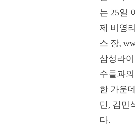
는 25일
제 비영
스 장, w
삼성라이
수들과의 
한 가운데
민, 김민
다.