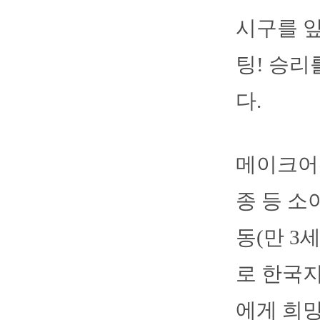
시구를 앞
팅! 승리
다.
메이크어위
종 등 소
동(만 3
로 한국지
에게 희망