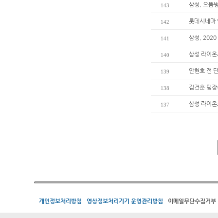
삼성, 으뜸
143
롯데시네마 
142
삼성, 202
141
삼성 라이온
140
안현호 전 
139
김건훈 팀장
138
삼성 라이온
137
개인정보처리방침
영상정보처리기기 운영관리방침
이메일무단수집거부