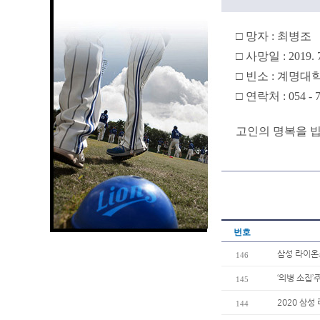
□ 망자 : 최병조
□ 사망일 : 2019. 7
□ 빈소 : 계명대
□ 연락처 : 054 - 7
고인의 명복을 빕
번호
삼성 라이온즈
146
‘의병 소집
145
2020 삼
144