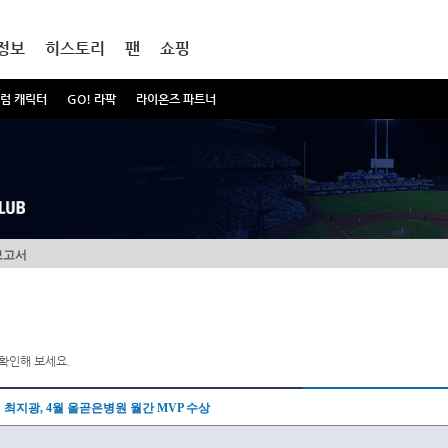
정보
히스토리
팬
쇼핑
럼 캐릭터
GO! 라팍
라이온즈 파트너
보고서
확인해 보세요.
최지광, 4월 올곧은병원 월간 MVP 수상