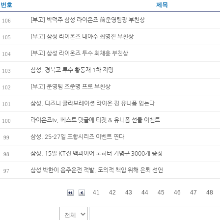
번호
제목
[부고] 박덕주 삼성 라이온즈 前운영팀장 부친상
106
[부고] 삼성 라이온즈 내야수 최영진 부친상
105
[부고] 삼성 라이온즈 투수 최채흥 부친상
104
삼성, 경북고 투수 황동재 1차 지명
103
[부고] 운영팀 조준명 프로 부친상
102
삼성, 디즈니 콜라보레이션 라이온 킹 유니폼 입는다
101
라이온즈tv, 베스트 댓글에 티켓 & 유니폼 선물 이벤트
100
삼성, 25-27일 포항시리즈 이벤트 연다
99
삼성, 15일 KT전 맥과이어 노히터 기념구 3000개 증정
98
삼성 박한이 음주운전 적발, 도의적 책임 위해 은퇴 선언
97
41
42
43
44
45
46
47
48