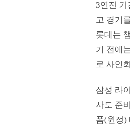
3연전 
고 경기를
롯데는 챔
기 전에는
로 사인회
삼성 라이
사도 준비
폼(원정) 