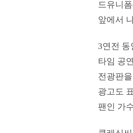
드유니폼(
앞에서 
3연전 동
타임 공연
전광판을 
광고도 표
팬인 가수