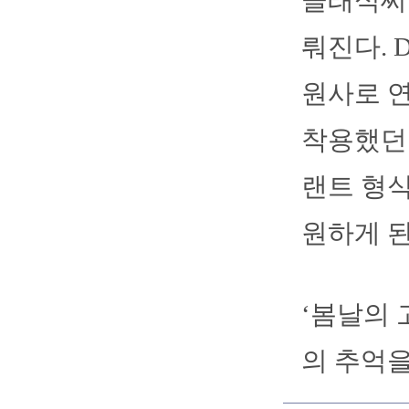
클래식씨리
뤄진다. 
원사로 
착용했던
랜트 형식
원하게 된
‘봄날의 
의 추억을