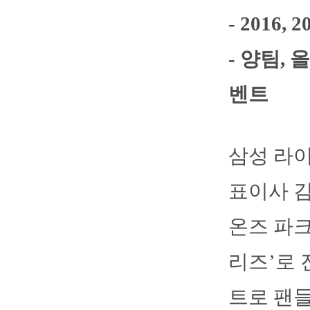
- 2016
- 양팀,
벤트
삼성 라
표이사 김
온즈 파크
리즈’로
트로 팬