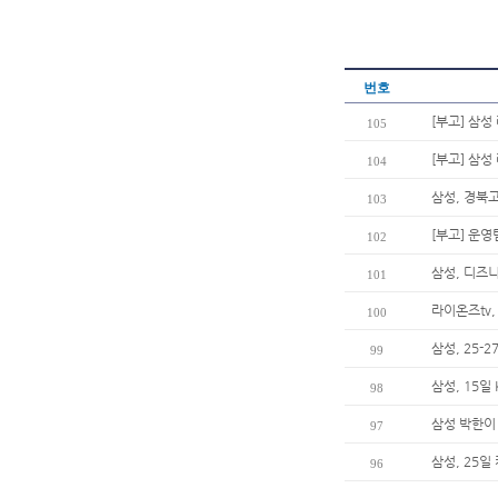
번호
[부고] 삼
105
[부고] 삼
104
삼성, 경북고
103
[부고] 운
102
삼성, 디즈
101
라이온즈tv,
100
삼성, 25-
99
삼성, 15일
98
삼성 박한이
97
삼성, 25일
96