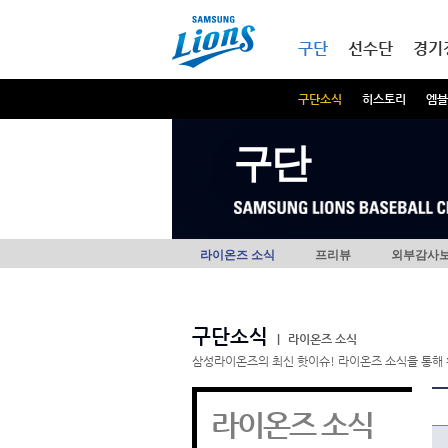
본문내용 바로가기
메인메뉴 바로가기
구단
선수단
경기
구단소식
히스토리
엠블
구단
라이온즈 소식
프리뷰
외부감사
구단소식
|
라이온즈 소식
삼성라이온즈의 최신 핫이슈! 라이온즈 소식을 통해 
라이온즈 소식