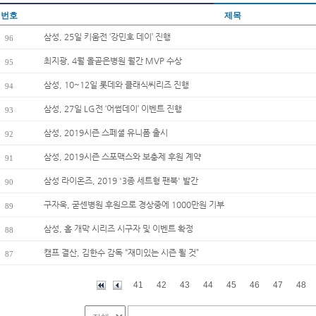
번호
제목
삼성, 25일 키움전 ‘강민호 데이’ 진행
96
최지광, 4월 올곧은병원 월간 MVP 수상
95
삼성, 10~12일 롯데와 클래식씨리즈 진행
94
삼성, 27일 LG전 ‘어썸데이’ 이벤트 진행
93
삼성, 2019시즌 스페셜 유니폼 출시
92
삼성, 2019시즌 스포맥스와 보충제 후원 계약
91
삼성 라이온즈, 2019 '3종 세트형 팬북' 발간
90
구자욱, 굳센병원 후원으로 경상중에 1000만원 기부
89
삼성, 홈 개막 시리즈 시구자 및 이벤트 확정
88
캠프 결산, 김한수 감독 “재미있는 시즌 될 것”
87
41
42
43
44
45
46
47
48