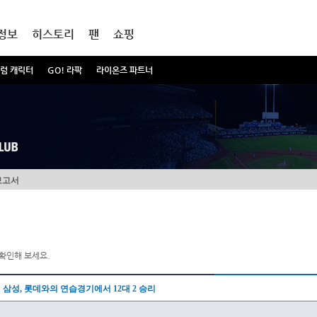
정보
히스토리
팬
쇼핑
럼 캐릭터
GO! 라팍
라이온즈 파트너
보고서
확인해 보세요.
삼성, 롯데와의 연습경기에서 12대 2 승리